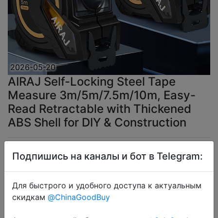
2026-05-20
AIRAJ Self-Locking Steel Tape
Measure 3m/5m/7.5m/10m, Easy-
Read Retractable with Thickened
ABS Shell for DIY & Construction
$4.5
Подпишись на каналы и бот в Telegram:
Для быстрого и удобного доступа к актуальным
скидкам
@ChinaGoodBuy
Coins