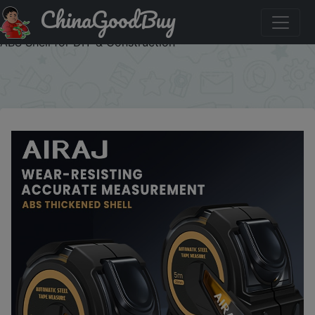
ChinaGoodBuy
Купить по акции: AIRAJ Self-Locking Steel Tape Measure
3m/5m/7.5m/10m, Easy-Read Retractable with Thickened
ABS Shell for DIY & Construction
×