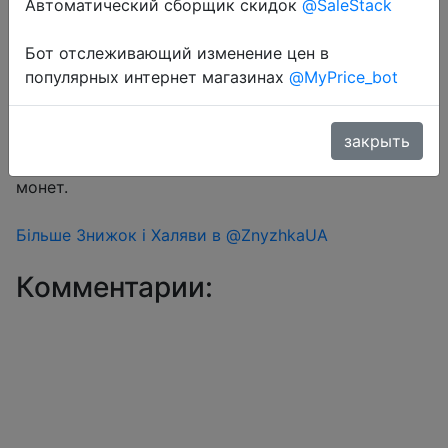
Автоматический сборщик скидок
@SaleStack
Бот отслеживающий изменение цен в
Перейти в магазин
популярных интернет магазинах
@MyPrice_bot
#Aliexpress
закрыть
Знижка монетками 4 Coins у додатку через розділ
монет.
Більше Знижок і Халяви в @ZnyzhkaUA
Комментарии: