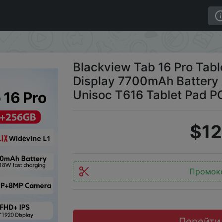
8GB+256GB 11'' FHD+ Display 7700mAh Battery Android 14
Blackview Tab 16 Pro Tab
Display 7700mAh Battery 
Unisoc T616 Tablet Pad P
$12
Промок
Перейти