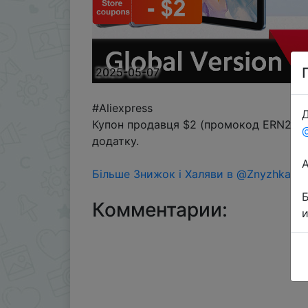
2025-05-07
#Aliexpress
Д
Купон продавця $2 (промокод ERN2VQ8)
додатку.
Більше Знижок і Халяви в @ZnyzhkaUA
Комментарии: