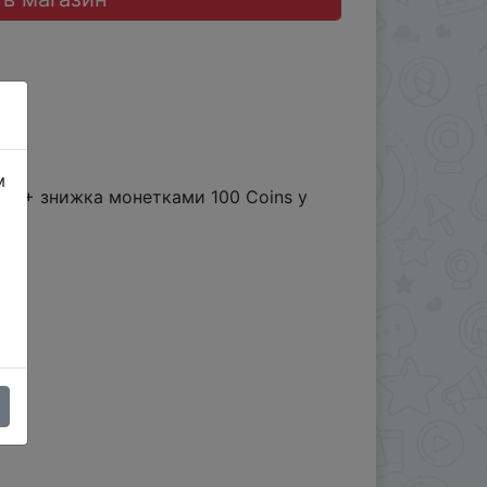
м
EA0 + знижка монетками 100 Coins у