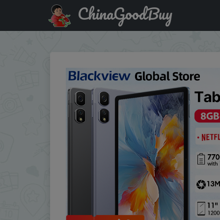
ChinaGoodBuy
Купить по скидке :ERN2VQ8 Blackview Tab 16 Pro Tablet 