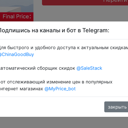
Подпишись на каналы и бот в Telegram:
ля быстрого и удобного доступа к актуальным скидка
 + промокод на вибір IFPVCI4, IFPLHTI, IFP9OKO, IFPO
@ChinaGoodBuy
Автоматический сборщик скидок
@SaleStack
Бот отслеживающий изменение цен в популярных
интернет магазинах
@MyPrice_bot
закрыть