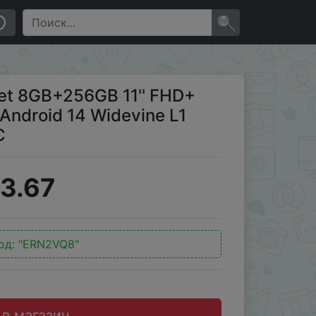
 Widevine L1 Unisoc T616 Tablet Pad PC
×
let 8GB+256GB 11'' FHD+
Android 14 Widevine L1
C
3.67
од:
"ERN2VQ8"
 в магазин